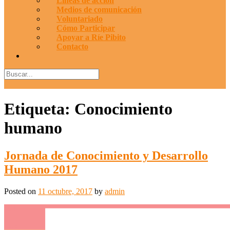
Líneas de acción
Medios de comunicación
Voluntariado
Cómo Participar
Apoyar a Ríe Pibito
Contacto
Etiqueta:
Conocimiento
humano
Jornada de Conocimiento y Desarrollo
Humano 2017
Posted on
11 octubre, 2017
by
admin