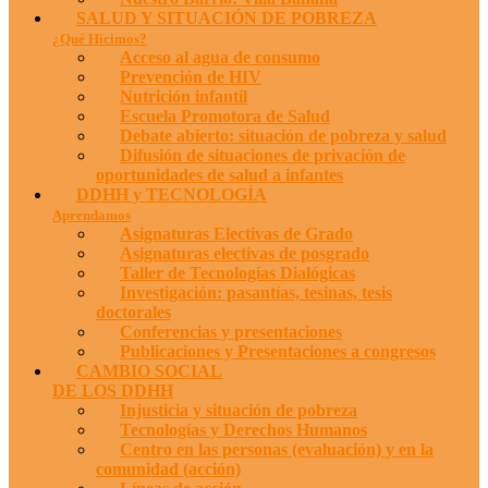
SALUD Y SITUACIÓN DE POBREZA
¿Qué Hicimos?
Acceso al agua de consumo
Prevención de HIV
Nutrición infantil
Escuela Promotora de Salud
Debate abierto: situación de pobreza y salud
Difusión de situaciones de privación de
oportunidades de salud a infantes
DDHH y TECNOLOGÍA
Aprendamos
Asignaturas Electivas de Grado
Asignaturas electivas de posgrado
Taller de Tecnologías Dialógicas
Investigación: pasantías, tesinas, tesis
doctorales
Conferencias y presentaciones
Publicaciones y Presentaciones a congresos
CAMBIO SOCIAL
DE LOS DDHH
Injusticia y situación de pobreza
Tecnologías y Derechos Humanos
Centro en las personas (evaluación) y en la
comunidad (acción)