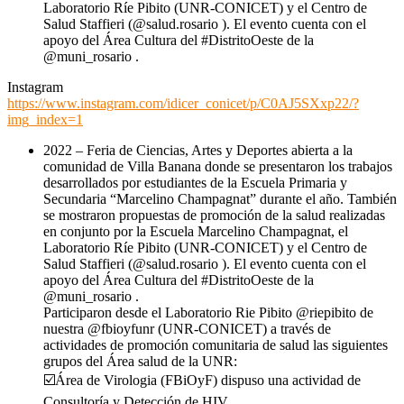
Laboratorio Ríe Pibito (UNR-CONICET) y el Centro de
Salud Staffieri (@salud.rosario ). El evento cuenta con el
apoyo del Área Cultura del #DistritoOeste de la
@muni_rosario .
Instagram
https://www.instagram.com/idicer_conicet/p/C0AJ5SXxp22/?
img_index=1
2022 – Feria de Ciencias, Artes y Deportes abierta a la
comunidad de Villa Banana donde se presentaron los trabajos
desarrollados por estudiantes de la Escuela Primaria y
Secundaria “Marcelino Champagnat” durante el año. También
se mostraron propuestas de promoción de la salud realizadas
en conjunto por la Escuela Marcelino Champagnat, el
Laboratorio Ríe Pibito (UNR-CONICET) y el Centro de
Salud Staffieri (@salud.rosario ). El evento cuenta con el
apoyo del Área Cultura del #DistritoOeste de la
@muni_rosario .
Participaron desde el Laboratorio Rie Pibito @riepibito de
nuestra @fbioyfunr (UNR-CONICET) a través de
actividades de promoción comunitaria de salud las siguientes
grupos del Área salud de la UNR:
☑️Área de Virologia (FBiOyF) dispuso una actividad de
Consultoría y Detección de HIV