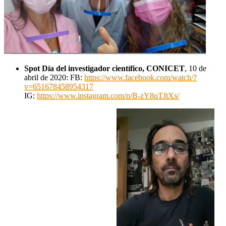
Spot Día del investigador científico, CONICET
, 10 de
abril de 2020: FB:
https://www.facebook.com/watch/?
v=651678458954317
IG:
https://www.instagram.com/p/B-zY8qTJtXs/