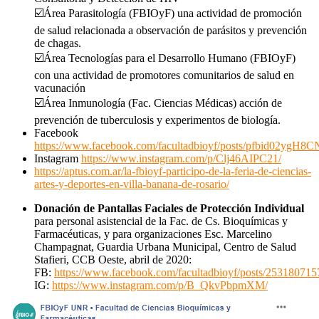
☑️Área Parasitología (FBIOyF) una actividad de promoción
de salud relacionada a observación de parásitos y prevención
de chagas.
☑️Área Tecnologías para el Desarrollo Humano (FBIOyF)
con una actividad de promotores comunitarios de salud en
vacunación
☑️Área Inmunología (Fac. Ciencias Médicas) acción de
prevención de tuberculosis y experimentos de biología.
Facebook
https://www.facebook.com/facultadbioyf/posts/pfbid0
Instagram
https://www.instagram.com/p/Clj46AIPC21/
https://aptus.com.ar/la-fbioyf-participo-de-la-feria-de-ciencias-
artes-y-deportes-en-villa-banana-de-rosario/
Donación de Pantallas Faciales de Protección Individual
para personal asistencial de la Fac. de Cs. Bioquímicas y
Farmacéuticas, y para organizaciones Esc. Marcelino
Champagnat, Guardia Urbana Municipal, Centro de Salud
Stafieri, CCB Oeste, abril de 2020:
FB:
https://www.facebook.com/facultadbioyf/posts/25318071
IG:
https://www.instagram.com/p/B_QkvPbpmXM/