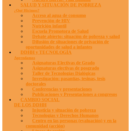
SALUD Y SITUACIÓN DE POBREZA
¿Qué Hicimos?
Acceso al agua de consumo
Prevención de HIV
Nutrición infantil
Escuela Promotora de Salud
Debate abierto: situación de pobreza y salud
Difusión de situaciones de privación de
oportunidades de salud a infantes
DDHH y TECNOLOGÍA
Aprendamos
Asignaturas Electivas de Grado
Asignaturas electivas de posgrado
Taller de Tecnologías Dialógicas
Investigación: pasantías, tesinas, tesis
doctorales
Conferencias y presentaciones
Publicaciones y Presentaciones a congresos
CAMBIO SOCIAL
DE LOS DDHH
Injusticia y situación de pobreza
Tecnologías y Derechos Humanos
Centro en las personas (evaluación) y en la
comunidad (acción)