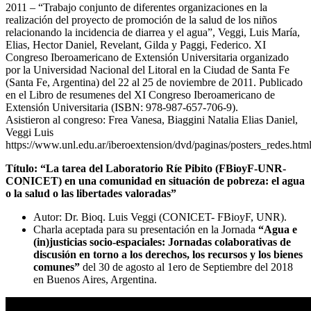
2011 – “Trabajo conjunto de diferentes organizaciones en la
realización del proyecto de promoción de la salud de los niños
relacionando la incidencia de diarrea y el agua”, Veggi, Luis María,
Elias, Hector Daniel, Revelant, Gilda y Paggi, Federico. XI
Congreso Iberoamericano de Extensión Universitaria organizado
por la Universidad Nacional del Litoral en la Ciudad de Santa Fe
(Santa Fe, Argentina) del 22 al 25 de noviembre de 2011. Publicado
en el Libro de resumenes del XI Congreso Iberoamericano de
Extensión Universitaria (ISBN: 978-987-657-706-9).
Asistieron al congreso: Frea Vanesa, Biaggini Natalia Elias Daniel,
Veggi Luis
https://www.unl.edu.ar/iberoextension/dvd/paginas/posters_redes.htm
Título: “La tarea del Laboratorio Ríe Pibito (FBioyF-UNR-
CONICET) en una comunidad en situación de pobreza: el agua
o la salud o las libertades valoradas”
Autor: Dr. Bioq. Luis Veggi (CONICET- FBioyF, UNR).
Charla aceptada para su presentación en la Jornada
“Agua e
(in)justicias socio-espaciales: Jornadas colaborativas de
discusión en torno a los derechos, los recursos y los bienes
comunes”
del 30 de agosto al 1ero de Septiembre del 2018
en Buenos Aires, Argentina.