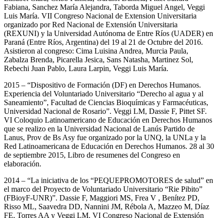
Fabiana, Sanchez María Alejandra, Taborda Miguel Angel, Veggi
Luis María. VII Congreso Nacional de Extension Universitaria
organizado por Red Nacional de Extensión Universitaria
(REXUNI) y la Universidad Autónoma de Entre Ríos (UADER) en
Paraná (Entre Ríos, Argentina) del 19 al 21 de Octubre del 2016.
Asistieron al congreso: Cima Luisina Andrea, Murcia Paula,
Zabalza Brenda, Picarella Jesica, Sans Natasha, Martinez Sol,
Rebechi Juan Pablo, Laura Larpin, Veggi Luis María.
2015 – “Dispositivo de Formación (DF) en Derechos Humanos.
Experiencia del Voluntariado Universitario “Derecho al agua y al
Saneamiento”, Facultad de Ciencias Bioquímicas y Farmacéuticas,
Universidad Nacional de Rosario”. Veggi LM, Dassie F, Pittet SF.
VI Coloquio Latinoamericano de Educación en Derechos Humanos
que se realizo en la Universidad Nacional de Lanús Partido de
Lanus, Prov de Bs Asy fue organizado por la UNQ, la UNLa y la
Red Latinoamericana de Educación en Derechos Humanos. 28 al 30
de septiembre 2015, Libro de resumenes del Congreso en
elaboración.
2014 – “La iniciativa de los “PEQUEPROMOTORES de salud” en
el marco del Proyecto de Voluntariado Universitario “Rie Pibito”
(FBioyF-UNR)”. Dassie F, Maggiori MS, Frea V , Benítez PD,
Risso ML, Saavedra DD, Nannini JM, Rébola A, Mazzeo M, Díaz
FE, Torres AA y Veggi LM. VI Congreso Nacional de Extensión