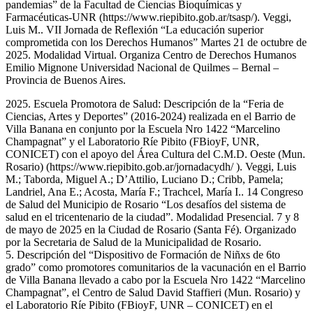
pandemias” de la Facultad de Ciencias Bioquímicas y
Farmacéuticas-UNR (https://www.riepibito.gob.ar/tsasp/). Veggi,
Luis M.. VII Jornada de Reflexión “La educación superior
comprometida con los Derechos Humanos” Martes 21 de octubre de
2025. Modalidad Virtual. Organiza Centro de Derechos Humanos
Emilio Mignone Universidad Nacional de Quilmes – Bernal –
Provincia de Buenos Aires.
2025. Escuela Promotora de Salud: Descripción de la “Feria de
Ciencias, Artes y Deportes” (2016-2024) realizada en el Barrio de
Villa Banana en conjunto por la Escuela Nro 1422 “Marcelino
Champagnat” y el Laboratorio Ríe Pibito (FBioyF, UNR,
CONICET) con el apoyo del Área Cultura del C.M.D. Oeste (Mun.
Rosario) (https://www.riepibito.gob.ar/jornadacydh/ ). Veggi, Luis
M.; Taborda, Miguel A.; D’Attilio, Luciano D.; Cribb, Pamela;
Landriel, Ana E.; Acosta, María F.; Trachcel, María I.. 14 Congreso
de Salud del Municipio de Rosario “Los desafíos del sistema de
salud en el tricentenario de la ciudad”. Modalidad Presencial. 7 y 8
de mayo de 2025 en la Ciudad de Rosario (Santa Fé). Organizado
por la Secretaria de Salud de la Municipalidad de Rosario.
5. Descripción del “Dispositivo de Formación de Niñxs de 6to
grado” como promotores comunitarios de la vacunación en el Barrio
de Villa Banana llevado a cabo por la Escuela Nro 1422 “Marcelino
Champagnat”, el Centro de Salud David Staffieri (Mun. Rosario) y
el Laboratorio Ríe Pibito (FBioyF, UNR – CONICET) en el