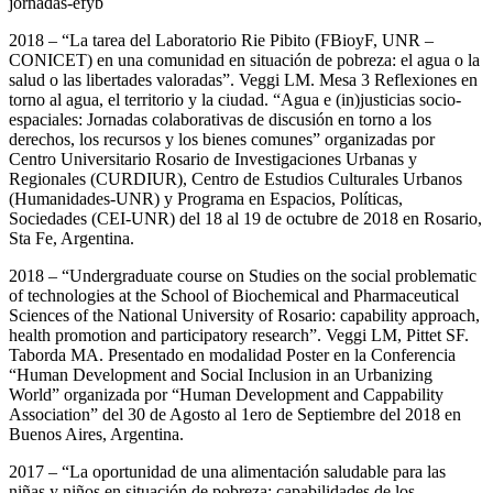
jornadas-efyb
2018 – “La tarea del Laboratorio Rie Pibito (FBioyF, UNR –
CONICET) en una comunidad en situación de pobreza: el agua o la
salud o las libertades valoradas”. Veggi LM. Mesa 3 Reflexiones en
torno al agua, el territorio y la ciudad. “Agua e (in)justicias socio-
espaciales: Jornadas colaborativas de discusión en torno a los
derechos, los recursos y los bienes comunes” organizadas por
Centro Universitario Rosario de Investigaciones Urbanas y
Regionales (CURDIUR), Centro de Estudios Culturales Urbanos
(Humanidades-UNR) y Programa en Espacios, Políticas,
Sociedades (CEI-UNR) del 18 al 19 de octubre de 2018 en Rosario,
Sta Fe, Argentina.
2018 – “Undergraduate course on Studies on the social problematic
of technologies at the School of Biochemical and Pharmaceutical
Sciences of the National University of Rosario: capability approach,
health promotion and participatory research”. Veggi LM, Pittet SF.
Taborda MA. Presentado en modalidad Poster en la Conferencia
“Human Development and Social Inclusion in an Urbanizing
World” organizada por “Human Development and Cappability
Association” del 30 de Agosto al 1ero de Septiembre del 2018 en
Buenos Aires, Argentina.
2017 – “La oportunidad de una alimentación saludable para las
niñas y niños en situación de pobreza: capabilidades de los