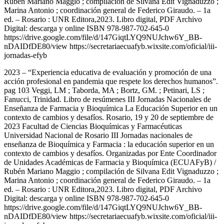
Rubén Mariano Maggio ; compilación de Silvana Edit Vignaduzzo ;
Marina Antonio ; coordinación general de Federico Giraudo. – 1a
ed. – Rosario : UNR Editora,2023. Libro digital, PDF Archivo
Digital: descarga y online ISBN 978-987-702-645-0
https://drive.google.com/file/d/147GiqtLYQ9NUJchw6Y_BB-
nDAIDfDE80/view https://secretariaecuafyb.wixsite.com/oficial/iii-
jornadas-efyb
2023 – “Experiencia educativa de evaluación y promoción de una
acción profesional en pandemia que respete los derechos humanos”.
pag 103 Veggi, LM ; Taborda, MA ; Bortz, GM. ; Petinari, LS ;
Fanucci, Trinidad. Libro de resúmenes III Jornadas Nacionales de
Enseñanza de Farmacia y Bioquímica La Educación Superior en un
contexto de cambios y desafíos. Rosario, 19 y 20 de septiembre de
2023 Facultad de Ciencias Bioquímicas y Farmacéuticas
Universidad Nacional de Rosario III Jornadas nacionales de
enseñanza de Bioquímica y Farmacia : la educación superior en un
contexto de cambios y desafíos. Organizadas por Ente Coordinador
de Unidades Académicas de Farmacia y Bioquímica (ECUAFyB) /
Rubén Mariano Maggio ; compilación de Silvana Edit Vignaduzzo ;
Marina Antonio ; coordinación general de Federico Giraudo. – 1a
ed. – Rosario : UNR Editora,2023. Libro digital, PDF Archivo
Digital: descarga y online ISBN 978-987-702-645-0
https://drive.google.com/file/d/147GiqtLYQ9NUJchw6Y_BB-
nDAIDfDE80/view https://secretariaecuafyb.wixsite.com/oficial/iii-