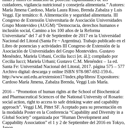
cuidadores, vigilancia nutricional y consejería alimentaria.” Autores:
María Jimena Cardoso, María Laura Risso, Brenda Zabalza y Luis
Veggi. Eje temático: 8. Alimentación y seguridad alimentaria. III
Congreso de Extensión Universitaria de Asociación Universidades
Grupo Montevideo (AUGM) “Democracia, derechos humanos e
inclusión social, Camino a los 100 años de la Reforma
Universitaria” del 7 al 9 de Septiembre de 2017 en la Universidad
Nacional del Litoral (Santa Fe ~ Argentina). Trabajo publicado en el
Libro de ponencias y actividades III Congreso de Extensión de la
Asociación de Universidades del Grupo Montevideo. Gustavo
Menéndez, Mariela Urbani, Cecilia Iucci [et. ál.]; compilado por
Cecilia Iucci; Mariela Urbani; Gustavo C.M. Menéndez – 1a ed.
Santa Fe: Universidad Nacional del Litoral, 2017. página 575 – 577
Archivo digital: descarga y online ISBN 978-987-692-159-6..
http://www.unl.edu.ar/extension17/index.php/libros/ Expositores:
Cardoso María Jimena, Zabalza Brenda, Veggi Luis María.
2016 – “Promotion of human rights at the School of Biochemical
and Pharmaceutical Sciences of the National University of Rosario:
social action, right to access to safe drinking water and capabiltiy
approach”. Veggi LM, Pittet SF. Aceptado para su presentación en
la modalida Poster en la Conferencia “Capability and Diversity in a
Global Society” organizada por “Human Development and
Cappability Association” el 1 y 2 de Septiembre del 2016 en Tokyo,
Japon.