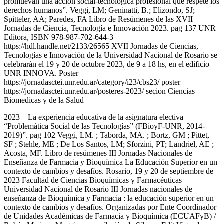
promuevan una acción social-tecnológica profesional que respete los
derechos humanos”. Veggi, LM; Geninatti, B.; Elizondo, SJ;
Spitteler, AA; Paredes, FA Libro de Resúmenes de las XVII
Jornadas de Ciencia, Tecnología e Innovación 2023. pag 137 UNR
Editora, ISBN 978-987-702-644-3
https://hdl.handle.net/2133/26565 XVII Jornadas de Ciencias,
Tecnologías e Innovación de la Universidad Nacional de Rosario se
celebrarán el 19 y 20 de octubre 2023, de 9 a 18 hs, en el edificio
UNR INNOVA. Poster
https://jornadasctei.unr.edu.ar/category/i23/cbs23/ poster
https://jornadasctei.unr.edu.ar/posteres-2023/ secion Ciencias
Biomedicas y de la Salud
2023 – La experiencia educativa de la asignatura electiva
“Problemática Social de las Tecnologías” (FBioyF-UNR, 2014-
2019)”. pag 102 Veggi, LM. ; Taborda, MA. ; Bortz, GM ; Pittet,
SF ; Stehle, ME ; De Los Santos, LM; Sforzini, PT; Landriel, AE ;
Acosta, MF. Libro de resúmenes III Jornadas Nacionales de
Enseñanza de Farmacia y Bioquímica La Educación Superior en un
contexto de cambios y desafíos. Rosario, 19 y 20 de septiembre de
2023 Facultad de Ciencias Bioquímicas y Farmacéuticas
Universidad Nacional de Rosario III Jornadas nacionales de
enseñanza de Bioquímica y Farmacia : la educación superior en un
contexto de cambios y desafíos. Organizadas por Ente Coordinador
de Unidades Académicas de Farmacia y Bioquímica (ECUAFyB) /