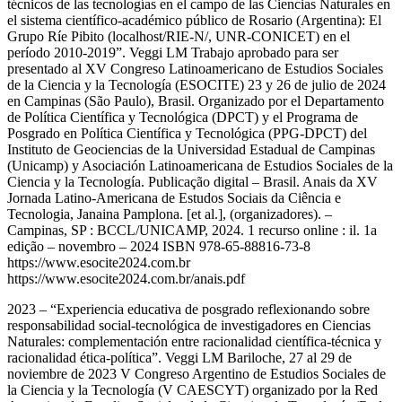
técnicos de las tecnologías en el campo de las Ciencias Naturales en
el sistema científico-académico público de Rosario (Argentina): El
Grupo Ríe Pibito (localhost/RIE-N/, UNR-CONICET) en el
período 2010-2019”. Veggi LM Trabajo aprobado para ser
presentado al XV Congreso Latinoamericano de Estudios Sociales
de la Ciencia y la Tecnología (ESOCITE) 23 y 26 de julio de 2024
en Campinas (São Paulo), Brasil. Organizado por el Departamento
de Política Científica y Tecnológica (DPCT) y el Programa de
Posgrado en Política Científica y Tecnológica (PPG-DPCT) del
Instituto de Geociencias de la Universidad Estadual de Campinas
(Unicamp) y Asociación Latinoamericana de Estudios Sociales de la
Ciencia y la Tecnología. Publicação digital – Brasil. Anais da XV
Jornada Latino-Americana de Estudos Sociais da Ciência e
Tecnologia, Janaina Pamplona. [et al.], (organizadores). –
Campinas, SP : BCCL/UNICAMP, 2024. 1 recurso online : il. 1a
edição – novembro – 2024 ISBN 978-65-88816-73-8
https://www.esocite2024.com.br
https://www.esocite2024.com.br/anais.pdf
2023 – “Experiencia educativa de posgrado reflexionando sobre
responsabilidad social-tecnológica de investigadores en Ciencias
Naturales: complementación entre racionalidad científica-técnica y
racionalidad ética-política”. Veggi LM Bariloche, 27 al 29 de
noviembre de 2023 V Congreso Argentino de Estudios Sociales de
la Ciencia y la Tecnología (V CAESCYT) organizado por la Red