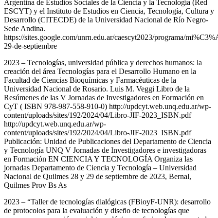
Argentina de Estudios Sociales de la Ciencia y la Tecnología (Red
ESCYT) y el Instituto de Estudios en Ciencia, Tecnología, Cultura y
Desarrollo (CITECDE) de la Universidad Nacional de Río Negro-
Sede Andina.
https://sites.google.com/unrn.edu.ar/caescyt2023/programa/mi%C3%
29-de-septiembre
2023 – Tecnologías, universidad pública y derechos humanos: la
creación del área Tecnologías para el Desarrollo Humano en la
Facultad de Ciencias Bioquímicas y Farmacéuticas de la
Universidad Nacional de Rosario. Luis M. Veggi Libro de la
Resúmenes de las V Jornadas de Investigadores en Formación en
CyT ( ISBN 978-987-558-910-0) http://updcyt.web.unq.edu.ar/wp-
content/uploads/sites/192/2024/04/Libro-JIF-2023_ISBN.pdf
http://updcyt.web.unq.edu.ar/wp-
content/uploads/sites/192/2024/04/Libro-JIF-2023_ISBN.pdf
Publicación: Unidad de Publicaciones del Departamento de Ciencia
y Tecnología UNQ V Jornadas de Investigadores e investigadoras
en Formación EN CIENCIA Y TECNOLOGÍA Organiza las
jornadas Departamento de Ciencia y Tecnología – Universidad
Nacional de Quilmes 28 y 29 de septiembre de 2023, Bernal,
Quilmes Prov Bs As
2023 – “Taller de tecnologías dialógicas (FBioyF-UNR): desarrollo
de protocolos para la evaluación y diseño de tecnologías que