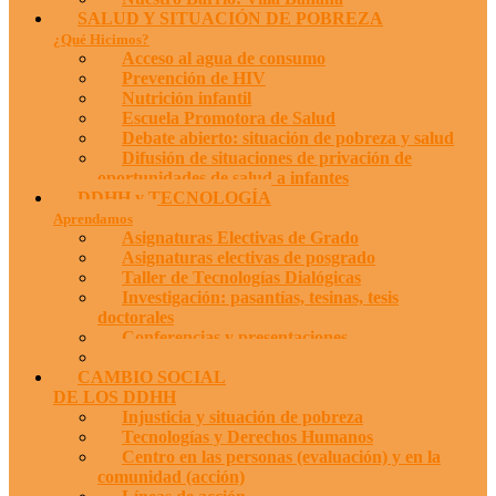
SALUD Y SITUACIÓN DE POBREZA
¿Qué Hicimos?
Acceso al agua de consumo
Prevención de HIV
Nutrición infantil
Escuela Promotora de Salud
Debate abierto: situación de pobreza y salud
Difusión de situaciones de privación de
oportunidades de salud a infantes
DDHH y TECNOLOGÍA
Aprendamos
Asignaturas Electivas de Grado
Asignaturas electivas de posgrado
Taller de Tecnologías Dialógicas
Investigación: pasantías, tesinas, tesis
doctorales
Conferencias y presentaciones
Publicaciones y Presentaciones a congresos
CAMBIO SOCIAL
DE LOS DDHH
Injusticia y situación de pobreza
Tecnologías y Derechos Humanos
Centro en las personas (evaluación) y en la
comunidad (acción)