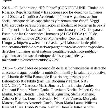
2016 – “El Laboratorio “Ríe Pibito” (CONICET-UNR, Ciudad de
Rosario, Rep. Argentina) y las acciones por los derechos humanos
en el Sistema Científico-Académico Público Argentino: acción
social, enfoque de las capacidades y razonamiento ético”. Veggi
LM. aprobado para su presentación en modalidad Poster en la Sexta
Conferencia de la Asociación Latinoamericana y del Caribe para el
Estudio de las Capacidades Humanas (ALCADECA) el 30 de
mayo y 1 de junio de 2016 en Montevideo, Rep. Oriental del
Uruguay. http://www.iecon.ccee.edu.uy/el-laboratorio-rie-pibito-
conicet-unr-ciudad-de-rosario-rep-argentina-y-las-acciones-por-los-
derechos-humanos-en-el-sistema-cientifico-academico-publico-
argentino-accion-social-enfoque-de-las-capacidades-y-
razonamiento-etico/contenido/372/es/
2016 – “Actividades de promoción de la salud vinculadas al derecho
al acceso al agua potable, la nutrición infantil y la salud reproductiva
en el barrio de Villa Banana de Rosario organizadas por el
Laboratorio Ríe Pibito (Fac. Cs. Bioquim y Farm-UNR /
CONICET). ” Cardoso María Jimena , Cima Luisina Andrea,
Geninatti Bruno, Murcia Paula, Ottaviano Noelia, Pellieri Carlos
Martín, Rossi Brenda, Salez María Agustina, Stehle Marlene,
Zabalza Brenda, Drusin Salvador Iván, Frea Vanesa, Morgada
Marcos, Palacios Antonela Rocío, Risso María Laura, Willems
Elisabet Clara, Cribb Pamela, Gardiol Daniela, Pittet Sandra