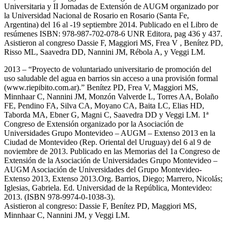
Universitaria y II Jornadas de Extensión de AUGM organizado por
la Universidad Nacional de Rosario en Rosario (Santa Fe,
Argentina) del 16 al -19 septiembre 2014. Publicado en el Libro de
resúmenes ISBN: 978-987-702-078-6 UNR Editora, pag 436 y 437.
Asistieron al congreso Dassie F, Maggiori MS, Frea V , Benítez PD,
Risso ML, Saavedra DD, Nannini JM, Rébola A, y Veggi LM.
2013 – “Proyecto de voluntariado universitario de promoción del
uso saludable del agua en barrios sin acceso a una provisión formal
(www.riepibito.com.ar).” Benítez PD, Frea V, Maggiori MS,
Minnhaar C, Nannini JM, Monzón Valverde L, Torres AA, Bolaño
FE, Pendino FA, Silva CA, Moyano CA, Baita LC, Elias HD,
Taborda MA, Ebner G, Magni C, Saavedra DD y Veggi LM. 1ª
Congreso de Extensión organizado por la Asociación de
Universidades Grupo Montevideo – AUGM – Extenso 2013 en la
Ciudad de Montevideo (Rep. Oriental del Uruguay) del 6 al 9 de
noviembre de 2013. Publicado en las Memorias del 1a Congreso de
Extensión de la Asociación de Universidades Grupo Montevideo –
AUGM Asociación de Universidades del Grupo Montevideo-
Extenso 2013, Extenso 2013.Org. Barrios, Diego; Marrero, Nicolás;
Iglesias, Gabriela. Ed. Universidad de la República, Montevideo:
2013. (ISBN 978-9974-0-1038-3).
Asistieron al congreso: Dassie F, Benítez PD, Maggiori MS,
Minnhaar C, Nannini JM, y Veggi LM.