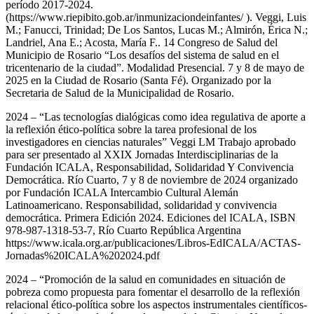
período 2017-2024.
(https://www.riepibito.gob.ar/inmunizaciondeinfantes/ ). Veggi, Luis
M.; Fanucci, Trinidad; De Los Santos, Lucas M.; Almirón, Érica N.;
Landriel, Ana E.; Acosta, María F.. 14 Congreso de Salud del
Municipio de Rosario “Los desafíos del sistema de salud en el
tricentenario de la ciudad”. Modalidad Presencial. 7 y 8 de mayo de
2025 en la Ciudad de Rosario (Santa Fé). Organizado por la
Secretaria de Salud de la Municipalidad de Rosario.
2024 – “Las tecnologías dialógicas como idea regulativa de aporte a
la reflexión ético-política sobre la tarea profesional de los
investigadores en ciencias naturales” Veggi LM Trabajo aprobado
para ser presentado al XXIX Jornadas Interdisciplinarias de la
Fundación ICALA, Responsabilidad, Solidaridad Y Convivencia
Democrática. Río Cuarto, 7 y 8 de noviembre de 2024 organizado
por Fundación ICALA Intercambio Cultural Alemán
Latinoamericano. Responsabilidad, solidaridad y convivencia
democrática. Primera Edición 2024. Ediciones del ICALA, ISBN
978-987-1318-53-7, Río Cuarto República Argentina
https://www.icala.org.ar/publicaciones/Libros-EdICALA/ACTAS-
Jornadas%20ICALA%202024.pdf
2024 – “Promoción de la salud en comunidades en situación de
pobreza como propuesta para fomentar el desarrollo de la reflexión
relacional ético-política sobre los aspectos instrumentales científicos-