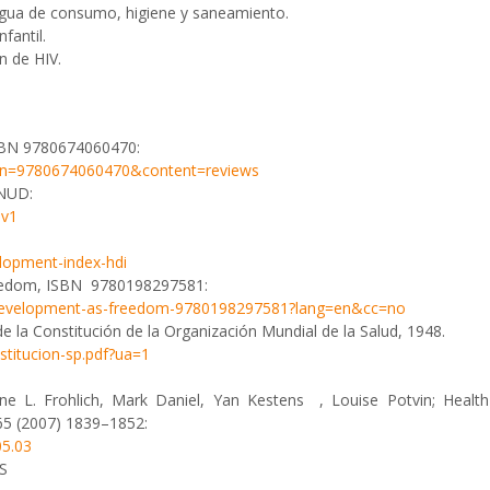
 agua de consumo, higiene y saneamiento.
fantil.
n de HIV.
ISBN 9780674060470:
isbn=9780674060470&content=reviews
PNUD:
ev1
lopment-index-hdi
eedom, ISBN 9780198297581:
t/development-as-freedom-9780198297581?lang=en&cc=no
 la Constitución de la Organización Mundial de la Salud, 1948.
stitucion-sp.pdf?ua=1
ne L. Frohlich, Mark Daniel, Yan Kestens , Louise Potvin; Health 
65 (2007) 1839–1852:
05.03
S