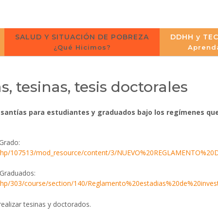
SALUD Y SITUACIÓN DE POBREZA
DDHH y TE
¿Qué Hicimos?
Aprend
, tesinas, tesis doctorales
asantías para estudiantes y graduados bajo los regímenes que
Grado:
ginfile.php/107513/mod_resource/content/3/NUEVO%20REGLAMENTO%
 Graduados:
file.php/303/course/section/140/Reglamento%20estadias%20de%20invest
realizar tesinas y doctorados.