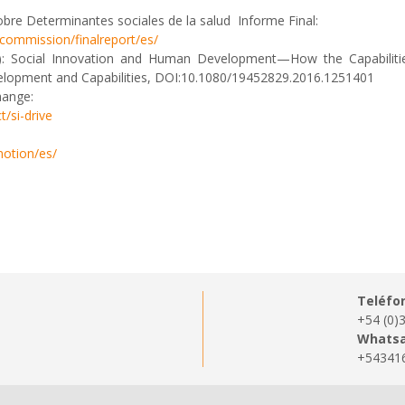
bre Determinantes sociales de la salud Informe Final:
commission/finalreport/es/
): Social Innovation and Human Development—How the Capabilitie
elopment and Capabilities, DOI:10.1080/19452829.2016.1251401
hange:
t/si-drive
motion/es/
Teléfo
+54 (0)
Whatsa
+54341