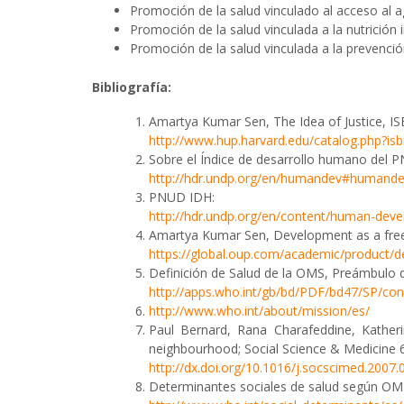
Promoción de la salud vinculado al acceso al
Promoción de la salud vinculada a la nutrición in
Promoción de la salud vinculada a la prevenció
Bibliografía:
Amartya Kumar Sen, The Idea of Justice, 
http://www.hup.harvard.edu/catalog.php?
Sobre el Índice de desarrollo humano del 
http://hdr.undp.org/en/humandev#humand
PNUD IDH:
http://hdr.undp.org/en/content/human-deve
Amartya Kumar Sen, Development as a fr
https://global.oup.com/academic/produc
Definición de Salud de la OMS, Preámbulo de
http://apps.who.int/gb/bd/PDF/bd47/SP/con
http://www.who.int/about/mission/es/
Paul Bernard, Rana Charafeddine, Katheri
neighbourhood; Social Science & Medicine 
http://dx.doi.org/10.1016/j.socscimed.2007.
Determinantes sociales de salud según OM