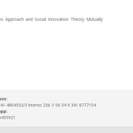
s Approach and Social Innovation Theory Mutually
nos:
341-4804592/3 interno 256 // 00 54 9 341 6777154
pp:
6455921