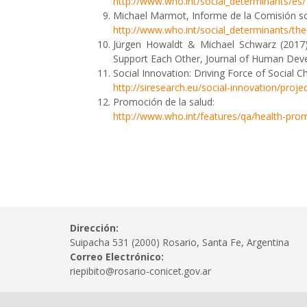
http://www.who.int/social_determinants/es/
Michael Marmot, Informe de la Comisión so
http://www.who.int/social_determinants/the
Jürgen Howaldt & Michael Schwarz (2017
Support Each Other, Journal of Human Dev
Social Innovation: Driving Force of Social C
http://siresearch.eu/social-innovation/projec
Promoción de la salud:
http://www.who.int/features/qa/health-pro
Dirección:
Suipacha 531 (2000) Rosario, Santa Fe, Argentina
Correo Electrónico:
riepibito@rosario-conicet.gov.ar