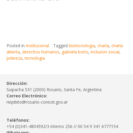
Posted in
Institucional
Tagged
biotecnologia
,
charla
,
charla
abierta
,
derechos humanos
,
gabriela bortz
,
inclusion social
,
pobreza
,
tecnologia
Dirección:
Suipacha 531 (2000) Rosario, Santa Fe, Argentina
Correo Electrónico:
riepibito@rosario-conicet.gov.ar
Teléfonos:
+54 (0)341-4804592/3 interno 256 // 00 54 9 341 6777154
Whatsapp: