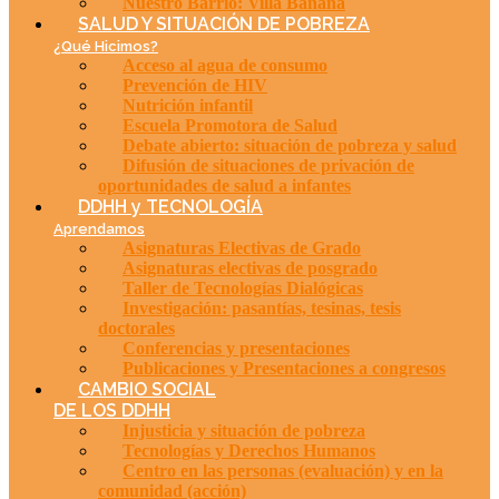
Nuestro Barrio: Villa Banana
SALUD Y SITUACIÓN DE POBREZA
¿Qué Hicimos?
Acceso al agua de consumo
Prevención de HIV
Nutrición infantil
Escuela Promotora de Salud
Debate abierto: situación de pobreza y salud
Difusión de situaciones de privación de
oportunidades de salud a infantes
DDHH y TECNOLOGÍA
Aprendamos
Asignaturas Electivas de Grado
Asignaturas electivas de posgrado
Taller de Tecnologías Dialógicas
Investigación: pasantías, tesinas, tesis
doctorales
Conferencias y presentaciones
Publicaciones y Presentaciones a congresos
CAMBIO SOCIAL
DE LOS DDHH
Injusticia y situación de pobreza
Tecnologías y Derechos Humanos
Centro en las personas (evaluación) y en la
comunidad (acción)