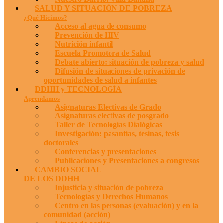
SALUD Y SITUACIÓN DE POBREZA
¿Qué Hicimos?
Acceso al agua de consumo
Prevención de HIV
Nutrición infantil
Escuela Promotora de Salud
Debate abierto: situación de pobreza y salud
Difusión de situaciones de privación de
oportunidades de salud a infantes
DDHH y TECNOLOGÍA
Aprendamos
Asignaturas Electivas de Grado
Asignaturas electivas de posgrado
Taller de Tecnologías Dialógicas
Investigación: pasantías, tesinas, tesis
doctorales
Conferencias y presentaciones
Publicaciones y Presentaciones a congresos
CAMBIO SOCIAL
DE LOS DDHH
Injusticia y situación de pobreza
Tecnologías y Derechos Humanos
Centro en las personas (evaluación) y en la
comunidad (acción)