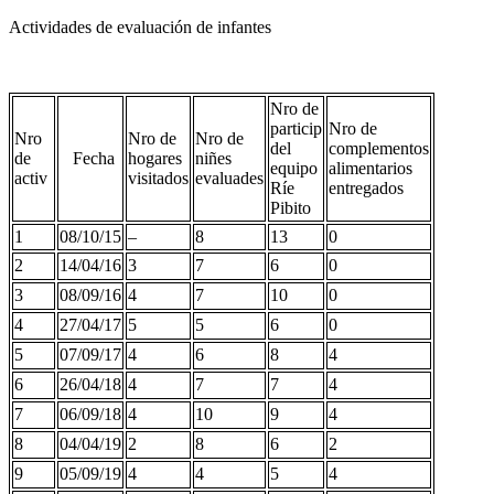
Actividades de evaluación de infantes
Nro de
particip
Nro de
Nro
Nro de
Nro de
del
complementos
de
Fecha
hogares
niñes
equipo
alimentarios
activ
visitados
evaluades
Ríe
entregados
Pibito
1
08/10/15
–
8
13
0
2
14/04/16
3
7
6
0
3
08/09/16
4
7
10
0
4
27/04/17
5
5
6
0
5
07/09/17
4
6
8
4
6
26/04/18
4
7
7
4
7
06/09/18
4
10
9
4
8
04/04/19
2
8
6
2
9
05/09/19
4
4
5
4