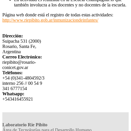
también involucra a los docentes y no docentes de la escuela.
Página web donde está el registro de todas estas actividades:
http://www.riepibito.gob.ar/inmunizaciondeinfantes/
Dirección:
Suipacha 531 (2000)
Rosario, Santa Fe,
Argentina
Correo Electrónico:
riepibito@rosario-
conicet.gov.ar
Teléfonos:
+54 (0)341-4804592/3
interno 256 // 00 54 9
341 6777154
Whatsapp:
+543416455921
Laboratorio Rie Pibito
Área de Tecnologías para el Desarrollo Humano,