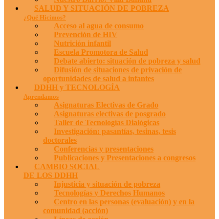
SALUD Y SITUACIÓN DE POBREZA
¿Qué Hicimos?
Acceso al agua de consumo
Prevención de HIV
Nutrición infantil
Escuela Promotora de Salud
Debate abierto: situación de pobreza y salud
Difusión de situaciones de privación de
oportunidades de salud a infantes
DDHH y TECNOLOGÍA
Aprendamos
Asignaturas Electivas de Grado
Asignaturas electivas de posgrado
Taller de Tecnologías Dialógicas
Investigación: pasantías, tesinas, tesis
doctorales
Conferencias y presentaciones
Publicaciones y Presentaciones a congresos
CAMBIO SOCIAL
DE LOS DDHH
Injusticia y situación de pobreza
Tecnologías y Derechos Humanos
Centro en las personas (evaluación) y en la
comunidad (acción)