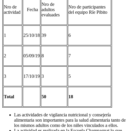
Nro de
Nro de
Nro de participantes
Fecha
adultos
actividad
del equipo Ríe Pibito
evaluades
1
25/10/18
39
6
2
05/09/19
8
7
3
17/10/19
3
5
Total
50
18
Las actividades de vigilancia nutricional y consejería
alimentaria son importantes para la salud alimentaria tanto de
los mismos adultos como de los niñes vinculados a ellos.
La actividad es realizada en la Escuela Champagnat lo que