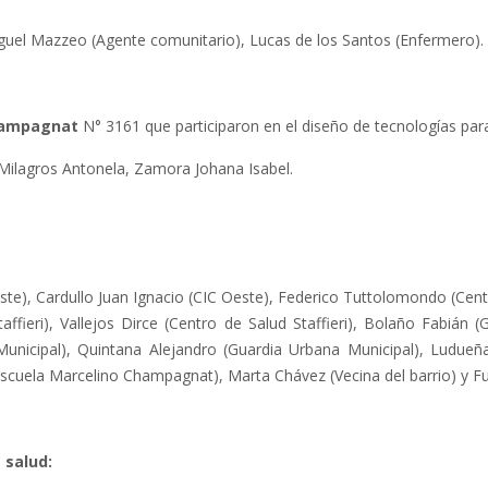
iguel Mazzeo (Agente comunitario), Lucas de los Santos (Enfermero).
Champagnat
N° 3161 que participaron en el diseño de tecnologías par
 Milagros Antonela, Zamora Johana Isabel.
e), Cardullo Juan Ignacio (CIC Oeste), Federico Tuttolomondo (Centr
taffieri), Vallejos Dirce (Centro de Salud Staffieri), Bolaño Fabián
unicipal), Quintana Alejandro (Guardia Urbana Municipal), Ludue
scuela Marcelino Champagnat), Marta Chávez (Vecina del barrio) y Fus
 salud: