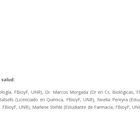
 salud:
nología, FBioyF, UNR), Dr. Marcos Morgada (Dr en Cs. Biológicas, F
lsells (Licenciado en Química, FBioyF, UNR), Noelia Pereyra (Estudi
 FBioyF, UNR), Marlene Stehle (Estudiante de Farmacia, FBioyF, UNR) 