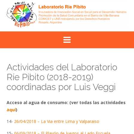
Skip
to
content
Actividades del Laboratorio
Ríe Pibito (2018-2019)
coordinadas por Luis Veggi
Acceso al agua de consumo: (ver todas las actividades
aquí
)
14-
26/04/2018 – La Via entre Lima y Valparaiso
15-
06/09/2018 – El Playón de Juegos al Lado Escuela