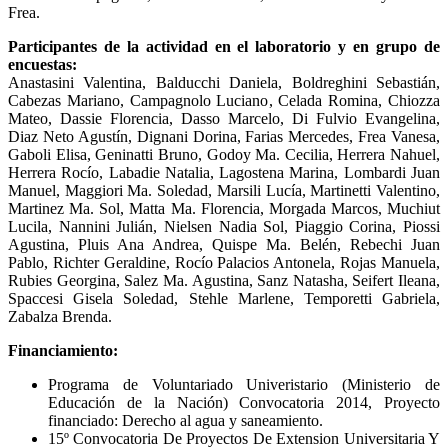
Frea.
Participantes de la actividad en el laboratorio y en grupo de
encuestas:
Anastasini Valentina, Balducchi Daniela, Boldreghini Sebastián,
Cabezas Mariano, Campagnolo Luciano, Celada Romina, Chiozza
Mateo, Dassie Florencia, Dasso Marcelo, Di Fulvio Evangelina,
Diaz Neto Agustín, Dignani Dorina, Farias Mercedes, Frea Vanesa,
Gaboli Elisa, Geninatti Bruno, Godoy Ma. Cecilia, Herrera Nahuel,
Herrera Rocío, Labadie Natalia, Lagostena Marina, Lombardi Juan
Manuel, Maggiori Ma. Soledad, Marsili Lucía, Martinetti Valentino,
Martinez Ma. Sol, Matta Ma. Florencia, Morgada Marcos, Muchiut
Lucila, Nannini Julián, Nielsen Nadia Sol, Piaggio Corina, Piossi
Agustina, Pluis Ana Andrea, Quispe Ma. Belén, Rebechi Juan
Pablo, Richter Geraldine, Rocío Palacios Antonela, Rojas Manuela,
Rubies Georgina, Salez Ma. Agustina, Sanz Natasha, Seifert Ileana,
Spaccesi Gisela Soledad, Stehle Marlene, Temporetti Gabriela,
Zabalza Brenda.
Financiamiento:
Programa de Voluntariado Univeristario (Ministerio de
Educación de la Nación) Convocatoria 2014, Proyecto
financiado: Derecho al agua y saneamiento.
15º Convocatoria De Proyectos De Extension Universitaria Y