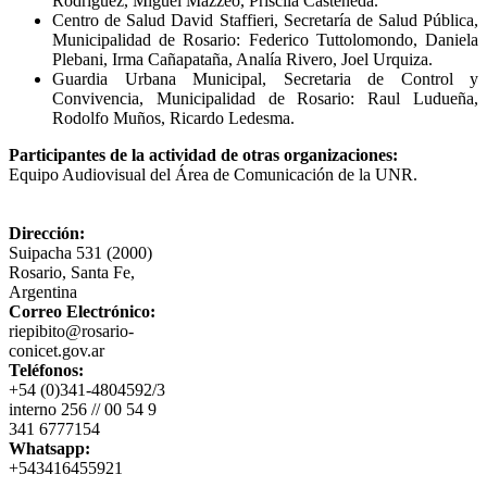
Rodriguez, Miguel Mazzeo, Priscila Casteñeda.
Centro de Salud David Staffieri, Secretaría de Salud Pública,
Municipalidad de Rosario: Federico Tuttolomondo, Daniela
Plebani, Irma Cañapataña, Analía Rivero, Joel Urquiza.
Guardia Urbana Municipal, Secretaria de Control y
Convivencia, Municipalidad de Rosario: Raul Ludueña,
Rodolfo Muños, Ricardo Ledesma.
Participantes de la actividad de otras organizaciones:
Equipo Audiovisual del Área de Comunicación de la UNR.
Dirección:
Suipacha 531 (2000)
Rosario, Santa Fe,
Argentina
Correo Electrónico:
riepibito@rosario-
conicet.gov.ar
Teléfonos:
+54 (0)341-4804592/3
interno 256 // 00 54 9
341 6777154
Whatsapp:
+543416455921