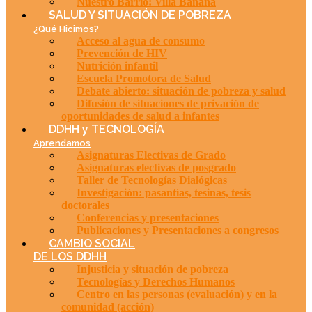
Nuestro Barrio: Villa Banana
SALUD Y SITUACIÓN DE POBREZA
¿Qué Hicimos?
Acceso al agua de consumo
Prevención de HIV
Nutrición infantil
Escuela Promotora de Salud
Debate abierto: situación de pobreza y salud
Difusión de situaciones de privación de
oportunidades de salud a infantes
DDHH y TECNOLOGÍA
Aprendamos
Asignaturas Electivas de Grado
Asignaturas electivas de posgrado
Taller de Tecnologías Dialógicas
Investigación: pasantías, tesinas, tesis
doctorales
Conferencias y presentaciones
Publicaciones y Presentaciones a congresos
CAMBIO SOCIAL
DE LOS DDHH
Injusticia y situación de pobreza
Tecnologías y Derechos Humanos
Centro en las personas (evaluación) y en la
comunidad (acción)