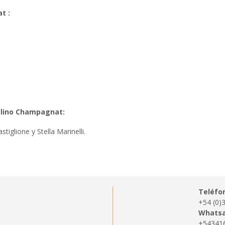
t :
elino Champagnat:
iglione y Stella Marinelli.
Teléfo
+54 (0)
Whatsa
+54341