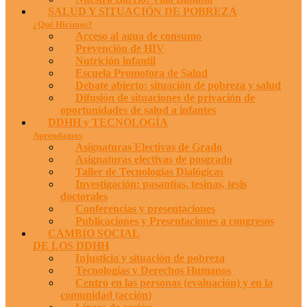
SALUD Y SITUACIÓN DE POBREZA
¿Qué Hicimos?
Acceso al agua de consumo
Prevención de HIV
Nutrición infantil
Escuela Promotora de Salud
Debate abierto: situación de pobreza y salud
Difusión de situaciones de privación de
oportunidades de salud a infantes
DDHH y TECNOLOGÍA
Aprendamos
Asignaturas Electivas de Grado
Asignaturas electivas de posgrado
Taller de Tecnologías Dialógicas
Investigación: pasantías, tesinas, tesis
doctorales
Conferencias y presentaciones
Publicaciones y Presentaciones a congresos
CAMBIO SOCIAL
DE LOS DDHH
Injusticia y situación de pobreza
Tecnologías y Derechos Humanos
Centro en las personas (evaluación) y en la
comunidad (acción)