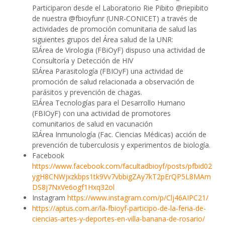
Participaron desde el Laboratorio Rie Pibito @riepibito
de nuestra @fbioyfunr (UNR-CONICET) a través de
actividades de promoción comunitaria de salud las
siguientes grupos del Área salud de la UNR:
☑️Área de Virologia (FBiOyF) dispuso una actividad de
Consultoría y Detección de HIV
☑️Área Parasitología (FBIOyF) una actividad de
promoción de salud relacionada a observación de
parásitos y prevención de chagas.
☑️Área Tecnologías para el Desarrollo Humano
(FBIOyF) con una actividad de promotores
comunitarios de salud en vacunación
☑️Área Inmunología (Fac. Ciencias Médicas) acción de
prevención de tuberculosis y experimentos de biología.
Facebook
https://www.facebook.com/facultadbioyf/posts/pfbid02
ygH8CNWjxzkbps1tk9Vv7vbbigZAy7kT2pErQP5L8MAm
DS8j7NxVe6ogf1Hxq32ol
Instagram
https://www.instagram.com/p/Clj46AIPC21/
https://aptus.com.ar/la-fbioyf-participo-de-la-feria-de-
ciencias-artes-y-deportes-en-villa-banana-de-rosario/