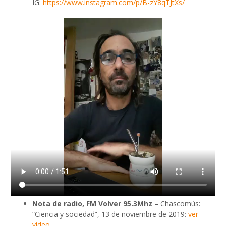
IG:
https://www.instagram.com/p/B-zY8qTJtXs/
Nota de radio, FM Volver 95.3Mhz –
Chascomús:
“Ciencia y sociedad”, 13 de noviembre de 2019:
ver
vídeo.