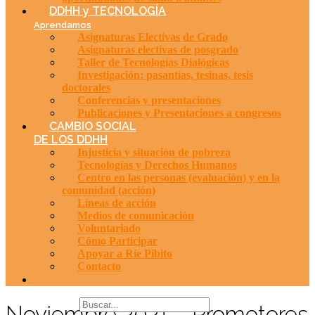
DDHH y TECNOLOGÍA
Aprendamos
Asignaturas Electivas de Grado
Asignaturas electivas de posgrado
Taller de Tecnologías Dialógicas
Investigación: pasantías, tesinas, tesis
doctorales
Conferencias y presentaciones
Publicaciones y Presentaciones a congresos
CAMBIO SOCIAL
DE LOS DDHH
Injusticia y situación de pobreza
Tecnologías y Derechos Humanos
Centro en las personas (evaluación) y en la
comunidad (acción)
Líneas de acción
Medios de comunicación
Voluntariado
Cómo Participar
Apoyar a Ríe Pibito
Contacto
Noviembre 2021 – Promotores