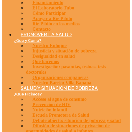
Financiamiento
El Laboratorio Tubo
Cómo Participar
Apoyar a Ríe Pibito
Ríe Pibito en los medios
Contacto
PROMOVER LA SALUD
¿Qué y Cómo?
Nuestro Enfoque
Injusticia y situación de pobreza
Desigualdad en salud
Qué hacemos
Investigación: pasantías, tesinas, tesis
doctorales
Organizaciones compañeras
Nuestro Barrio: Villa Banana
SALUD Y SITUACIÓN DE POBREZA
¿Qué Hicimos?
Acceso al agua de consumo
Prevención de HIV
Nutrición infantil
Escuela Promotora de Salud
Debate abierto: situación de pobreza y salud
Difusión de situaciones de privación de
oportunidades de salud a infantes