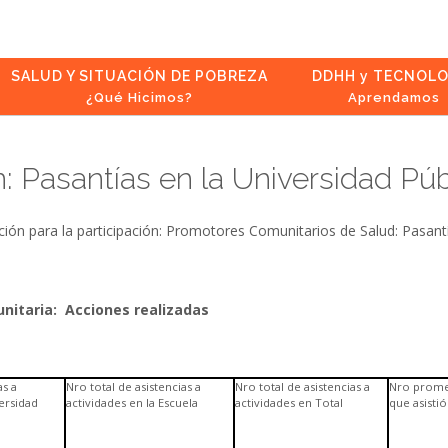
SALUD Y SITUACIÓN DE POBREZA
DDHH y TECNOLO
¿Qué Hicimos?
Aprendamos
: Pasantías en la Universidad Púb
ión para la participación: Promotores Comunitarios de Salud: Pasantí
unitaria: Acciones realizadas
as a
Nro total de asistencias a
Nro total de asistencias a
Nro prome
versidad
actividades en la Escuela
actividades en Total
que asisti