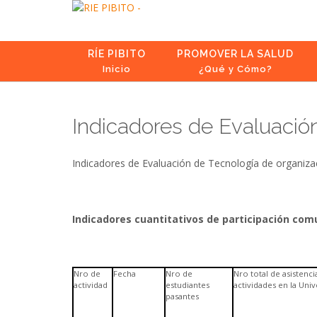
Skip
to
content
RÍE PIBITO
PROMOVER LA SALUD
Inicio
¿Qué y Cómo?
Indicadores de Evaluación
Indicadores de Evaluación de Tecnología de organizac
Indicadores cuantitativos de participación com
Nro de
Fecha
Nro de
Nro total de asistenci
actividad
estudiantes
actividades en la Uni
pasantes