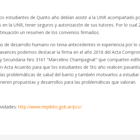
los estudiantes de Quinto año debían asistir a la UNR acompañado por
s en la UNR, tener seguros y autorización de sus tutores. Por lo cual 
ontinuación un resumen de los convenios firmados.
as de desarrollo humano no tenia antecedentes ni experiencia por lo
e los avances podemos destacar la firma en el año 2016 del Acta Com
y Secundaria Nro 3161 “Marcelino Champagnat” que comparten edifici
Acta Acuerdo para que los estudiantes de 5to año realicen pasantías
 las problemáticas de salud del barrio y también motivarlos a estudia
neren propuestas y desarrollos para las problemáticas que valoran.
ividades:
http://www.riepibito.gob.ar/pcs/