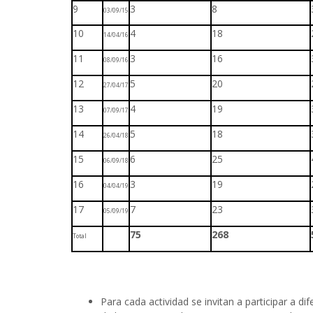
9
3
8
03/09/15
10
4
18
14/04/16
11
3
16
08/09/16
12
5
20
27/04/17
13
4
19
07/09/17
14
5
18
26/04/18
15
6
25
06/09/18
16
3
19
04/04/19
17
7
23
05/09/19
75
268
Total
Para cada actividad se invitan a participar a d