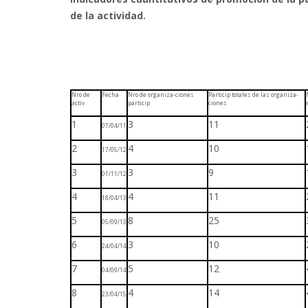
de la actividad.
Nro de
Fecha
Nro de organiza-ciones
Particip totales de las organiza-
activ
particip
ciones
1
3
11
07/04/11
2
4
10
17/05/12
3
3
9
01/11/12
4
4
11
18/04/13
5
8
25
05/09/13
6
3
10
24/04/14
7
5
12
04/09/14
8
4
14
23/04/15