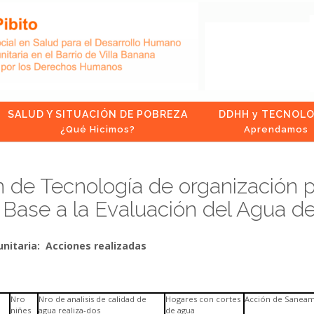
SALUD Y SITUACIÓN DE POBREZA
DDHH y TECNOLO
¿Qué Hicimos?
Aprendamos
 de Tecnología de organización pa
 Base a la Evaluación del Agua 
unitaria: Acciones realizadas
Nro
Nro de analisis de calidad de
Hogares con cortes
Acción de Sanea
niñes
agua realiza-dos
de agua