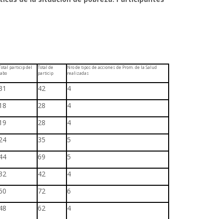
Total particip del
Total de
Nro de tipos de acciones de Prom. de la Salud
labo
particip
realizadas
31
42
4
18
28
4
19
28
4
24
35
5
44
69
5
32
42
4
60
72
6
48
62
4