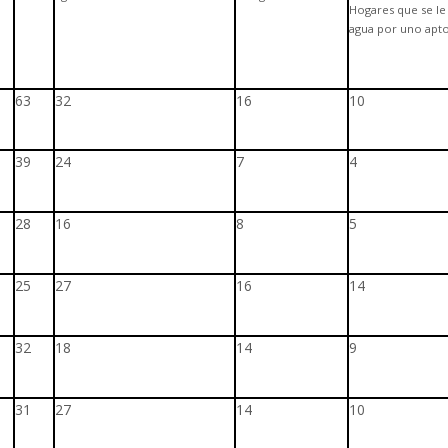
Hogares que se le
agua por uno apt
63
32
16
10
39
24
7
4
28
16
8
5
25
27
16
14
32
18
14
9
31
27
14
10