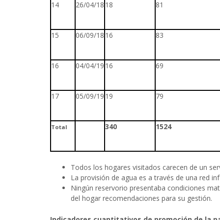
14
26/04/18
18
81
15
06/09/18
16
83
16
04/04/19
16
69
17
05/09/19
19
79
340
1524
Total
Todos los hogares visitados carecen de un ser
La provisión de agua es a través de una red in
Ningún reservorio presentaba condiciones mate
del hogar recomendaciones para su gestión.
Indicadores cuantitativos de promoción de la pa