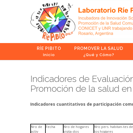
Skip
to
content
RÍE PIBITO
PROMOVER LA SALUD
Inicio
¿Qué y Cómo?
Indicadores de Evaluación
Promoción de la salud en
Indicadores cuantitativos de participación com
Nro de
Fecha
Nro de hogares
Nro pers. habitan-tes de
activ
visita-dos
los hogares