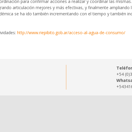
oordinación para confirmar acciones a realizar y coordinar las mismas
ando articulación mejores y más efectivas, y finalmente ampliando la
académica se ha ido también incrementando con el tiempo y también 
ividades:
http://www.riepibito.gob.ar/acceso-al-agua-de-consumo/
Teléfo
+54 (0)
Whatsa
+54341