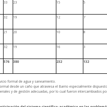
33
23
15
5
32
19
12
7
21
20
10
8
32
19
16
3
576
380
232
132
vicio formal de agua y saneamiento.
formal desde un caño que atraviesa el Barrio especialmente dispuesto
riales y de gestión adecuadas, por lo cual fueron intercambiados por
rticipación del sistema científico-académico en las problemát