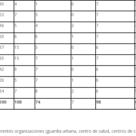
30
4
1
0
7
22
7
3
0
7
36
5
4
2
7
20
6
6
1
7
37
15
5
0
6
35
15
7
1
7
42
9
7
0
6
26
5
7
1
6
34
7
8
2
6
500
108
74
7
98
iferentes organizaciones (guardia urbana, centro de salud, centros de 