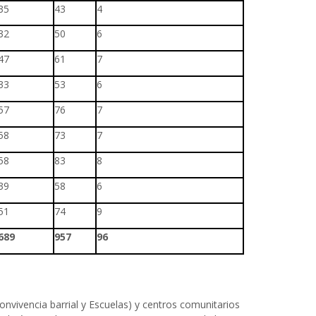
35
43
4
32
50
6
47
61
7
33
53
6
57
76
7
58
73
7
58
83
8
39
58
6
51
74
9
689
957
96
convivencia barrial y Escuelas) y centros comunitarios