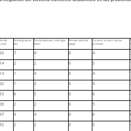
Nro de
Nro de gradua-
Nro de docentes investiga-
Nro personal de
Carreras universi-tarias
estud.
dos
dores
apoyo
distintas
20
7
4
0
4
14
2
2
0
5
14
1
4
0
4
20
1
3
0
4
33
6
5
0
6
28
2
2
0
5
47
9
4
0
6
42
2
2
0
5