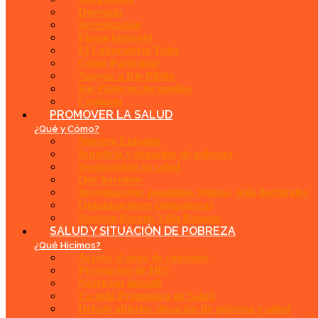
Docencia
Investigación
Financiamiento
El Laboratorio Tubo
Cómo Participar
Apoyar a Ríe Pibito
Ríe Pibito en los medios
Contacto
PROMOVER LA SALUD
¿Qué y Cómo?
Nuestro Enfoque
Injusticia y situación de pobreza
Desigualdad en salud
Qué hacemos
Investigación: pasantías, tesinas, tesis doctorales
Organizaciones compañeras
Nuestro Barrio: Villa Banana
SALUD Y SITUACIÓN DE POBREZA
¿Qué Hicimos?
Acceso al agua de consumo
Prevención de HIV
Nutrición infantil
Escuela Promotora de Salud
Debate abierto: situación de pobreza y salud