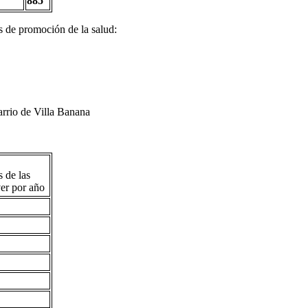
885
s de promoción de la salud:
arrio de Villa Banana
s de las
ver por año