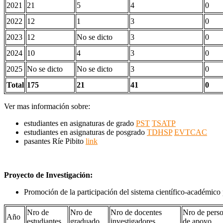
2021
21
5
4
0
2022
12
1
3
0
2023
12
No se dicto
3
0
2024
10
4
3
0
2025
No se dicto
No se dicto
3
0
Total
175
21
41
0
Ver mas información sobre:
estudiantes en asignaturas de grado
PST
TSATP
estudiantes en asignaturas de posgrado
TDHSP
EVTCAC
pasantes Ríe Pibito
link
Proyecto de Investigación:
Promoción de la participación del sistema científico-académico
Nro de
Nro de
Nro de docentes
Nro de perso
Año
estudiantes
graduado
investigadores
de apoyo