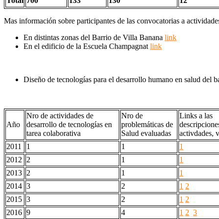
Total
700
133
130
12
Mas información sobre participantes de las convocatorias a actividade
En distintas zonas del Barrio de Villa Banana
link
En el edificio de la Escuela Champagnat
link
Diseño de tecnologías para el desarrollo humano en salud del b
Nro de actividades de
Nro de
Links a las
Año
desarrollo de tecnologías en
problemáticas de
descripcione
tarea colaborativa
Salud evaluadas
activdades, 
2011
1
1
1
2012
2
1
1
2013
2
1
1
2014
3
2
1
2
2015
3
2
1
2
2016
9
4
1
2
3