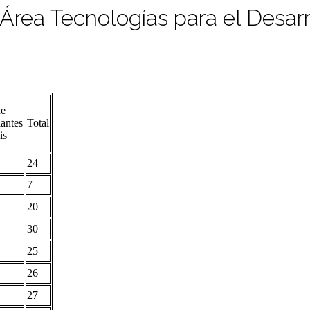
l Área Tecnologías para el Desa
de
iantes
Total
is
24
7
20
30
25
26
27