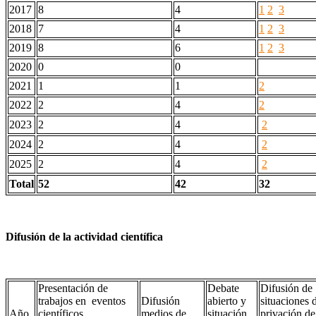
2017
8
4
1
2
3
2018
7
4
1
2
3
2019
8
6
1
2
3
2020
0
0
2021
1
1
2
2022
2
4
2
2023
2
4
2
2024
2
4
2
2025
2
4
2
Total
52
42
32
Difusión de la actividad científica
Presentación de
Debate
Difusión de
trabajos en eventos
Difusión
abierto y
situaciones 
Año
científicos
medios de
situación
privación de