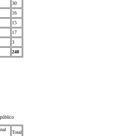
30
16
15
17
3
240
 público
nal
Total