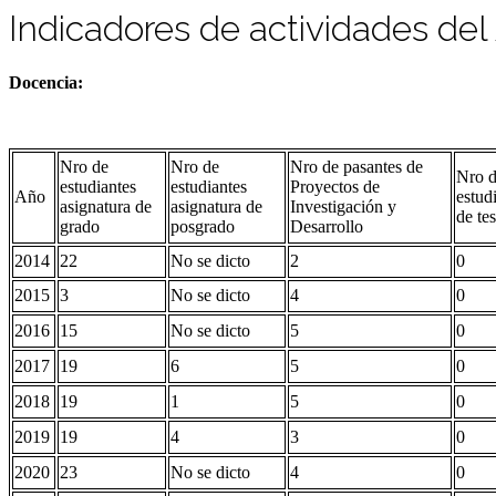
Indicadores de actividades de
Docencia:
Nro de
Nro de
Nro de pasantes de
Nro 
estudiantes
estudiantes
Proyectos de
Año
estud
asignatura de
asignatura de
Investigación y
de tes
grado
posgrado
Desarrollo
2014
22
No se dicto
2
0
2015
3
No se dicto
4
0
2016
15
No se dicto
5
0
2017
19
6
5
0
2018
19
1
5
0
2019
19
4
3
0
2020
23
No se dicto
4
0