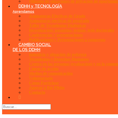
Difusión de situaciones de privación de oportunida
DDHH y TECNOLOGÍA
Aprendamos
Asignaturas Electivas de Grado
Asignaturas electivas de posgrado
Taller de Tecnologías Dialógicas
Investigación: pasantías, tesinas, tesis doctorales
Conferencias y presentaciones
Publicaciones y Presentaciones a congresos
CAMBIO SOCIAL
DE LOS DDHH
Injusticia y situación de pobreza
Tecnologías y Derechos Humanos
Centro en las personas (evaluación) y en la comun
Líneas de acción
Medios de comunicación
Voluntariado
Cómo Participar
Apoyar a Ríe Pibito
Contacto