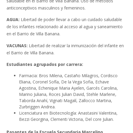
saludable en el Barrio de Villa Banana. Uso de métodos
anticonceptivos masculinos y femeninos.
AGUA:
Libertad de poder llevar a cabo un cuidado saludable
de los infantes relacionado al acceso al agua y saneamiento
en el Barrio de Villa Banana.
VACUNAS:
Libertad de realizar la inmunización del infante en
el Barrio de Villa Banana.
Estudiantes agrupados por carrera:
Farmacia: Bros Milena, Castaño Milagros, Cordisco
Eliana, Coronel Sofía, De la Vega Sofia, Echave
Agostina, Echenique Maria Ayelen, Garcés Carolina,
Marino Juliana, Roces Julian David, Stehle Marlene,
Taborda Anahí, Vignati Magalí, Zallocco Martina,
Zurbriggen Andrea.
Licenciatura en Biotecnología: Anastasini Valentina,
Bezzi Georgina, Clementi Victoria, Del core Julian.
Pasantes de la Escuela Secundaria Marcelino