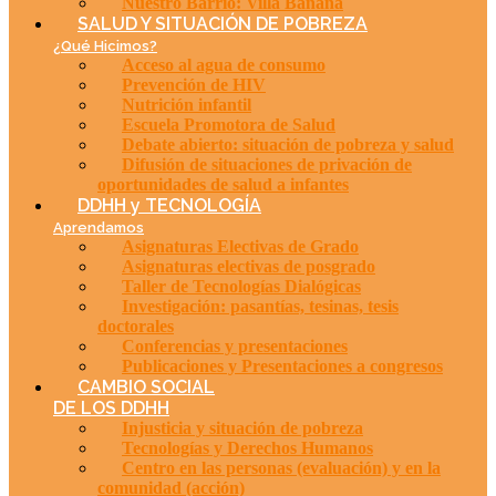
Nuestro Barrio: Villa Banana
SALUD Y SITUACIÓN DE POBREZA
¿Qué Hicimos?
Acceso al agua de consumo
Prevención de HIV
Nutrición infantil
Escuela Promotora de Salud
Debate abierto: situación de pobreza y salud
Difusión de situaciones de privación de
oportunidades de salud a infantes
DDHH y TECNOLOGÍA
Aprendamos
Asignaturas Electivas de Grado
Asignaturas electivas de posgrado
Taller de Tecnologías Dialógicas
Investigación: pasantías, tesinas, tesis
doctorales
Conferencias y presentaciones
Publicaciones y Presentaciones a congresos
CAMBIO SOCIAL
DE LOS DDHH
Injusticia y situación de pobreza
Tecnologías y Derechos Humanos
Centro en las personas (evaluación) y en la
comunidad (acción)