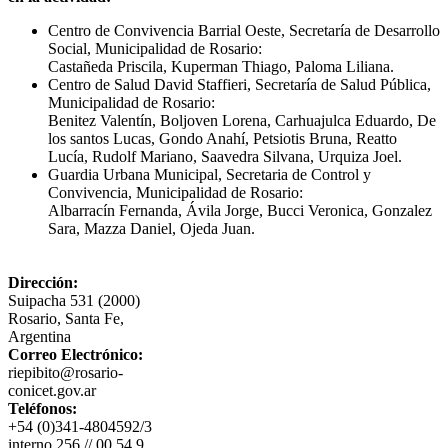
Centro de Convivencia Barrial Oeste, Secretaría de Desarrollo
Social, Municipalidad de Rosario:
Castañeda Priscila, Kuperman Thiago, Paloma Liliana.
Centro de Salud David Staffieri, Secretaría de Salud Pública,
Municipalidad de Rosario:
Benitez Valentín, Boljoven Lorena, Carhuajulca Eduardo, De
los santos Lucas, Gondo Anahí, Petsiotis Bruna, Reatto
Lucía, Rudolf Mariano, Saavedra Silvana, Urquiza Joel.
Guardia Urbana Municipal, Secretaria de Control y
Convivencia, Municipalidad de Rosario:
Albarracín Fernanda, Ávila Jorge, Bucci Veronica, Gonzalez
Sara, Mazza Daniel, Ojeda Juan.
Dirección:
Suipacha 531 (2000)
Rosario, Santa Fe,
Argentina
Correo Electrónico:
riepibito@rosario-
conicet.gov.ar
Teléfonos:
+54 (0)341-4804592/3
interno 256 // 00 54 9