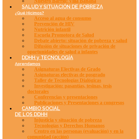
Nuestro Barrio: Villa Banana
SALUD Y SITUACIÓN DE POBREZA
¿Qué Hicimos?
Acceso al agua de consumo
Prevención de HIV
Nutrición infantil
Escuela Promotora de Salud
Debate abierto: situación de pobreza y salud
Difusión de situaciones de privación de
oportunidades de salud a infantes
DDHH y TECNOLOGÍA
Aprendamos
Asignaturas Electivas de Grado
Asignaturas electivas de posgrado
Taller de Tecnologías Dialógicas
Investigación: pasantías, tesinas, tesis
doctorales
Conferencias y presentaciones
Publicaciones y Presentaciones a congresos
CAMBIO SOCIAL
DE LOS DDHH
Injusticia y situación de pobreza
Tecnologías y Derechos Humanos
Centro en las personas (evaluación) y en la
comunidad (acción)