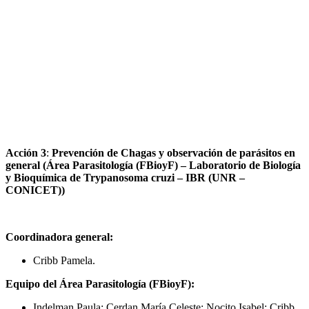
Acción 3
:
Prevención de Chagas y observación de parásitos en
general (Área Parasitología (FBioyF) – Laboratorio de Biología
y Bioquímica de Trypanosoma cruzi – IBR (UNR –
CONICET))
Coordinadora general:
Cribb Pamela.
Equipo del Área Parasitología (FBioyF):
Indelman Paula; Cerdan María Celeste; Nocito Isabel; Cribb