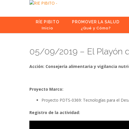
Skip
to
content
RÍE PIBITO
PROMOVER LA SALUD
Inicio
¿Qué y Cómo?
05/09/2019 – El Playón d
Acción: Consejería alimentaria y vigilancia nutri
Proyecto Marco:
Proyecto PDTS-0369: Tecnologías para el Des
Registro de la actividad: